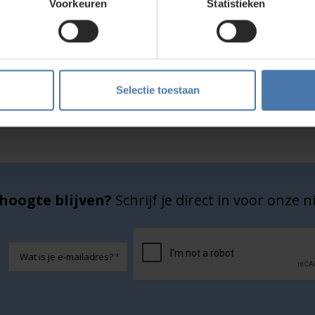
Voorkeuren
Statistieken
Service en kalibratie
Onze eigen service afdeling
Selectie toestaan
hoogte blijven?
Schrijf je direct in voor onze 
CAPTCHA
E-
mailadres