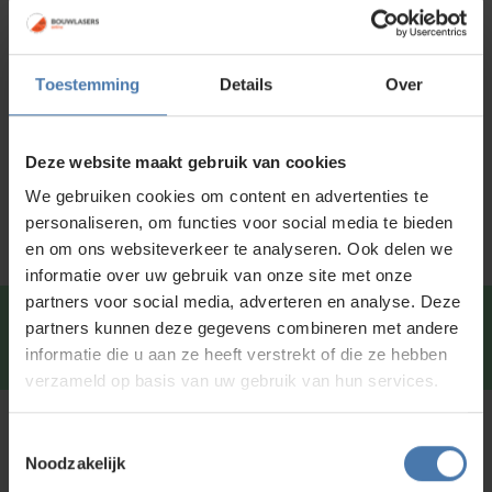
Voor 15:00 besteld is
dezelfde dag
verzonden
Toestemming
Details
Over
Productinformatie
Specificaties
Deze website maakt gebruik van cookies
Service en kalibratie
We gebruiken cookies om content en advertenties te
personaliseren, om functies voor social media te bieden
en om ons websiteverkeer te analyseren. Ook delen we
informatie over uw gebruik van onze site met onze
partners voor social media, adverteren en analyse. Deze
Snel en direct contact?
We beantwoorden je vragen
partners kunnen deze gegevens combineren met andere
graag via
Whatsapp
.
informatie die u aan ze heeft verstrekt of die ze hebben
verzameld op basis van uw gebruik van hun services.
Kunt u niet vinden wat u zoekt?
Toestemmingsselectie
Noodzakelijk
Neem contact met ons op of of bezoek onze showroom in