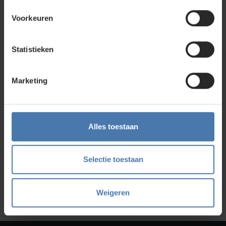
Nieuwegein. Zelf rondkijken in de
webshop
kan ook. Ontdek
ons assortiment aan
bouwlasers
, meetinstrumenten en
Voorkeuren
accessoires.
Statistieken
Direct en snel contact
Marketing
Bel Whatsapp of mail
Service en kalibratie
Alles toestaan
Onze eigen service afdeling
Selectie toestaan
Onze showroom
Kom je langs?
Weigeren