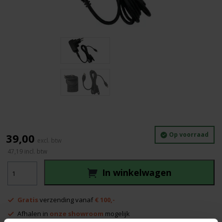
Op voorraad
39,00
47,19
incl. btw
Levelfix
In winkelwagen
Lader
CH200
aantal
Gratis
verzending vanaf
€ 100,-
Afhalen in
onze showroom
mogelijk