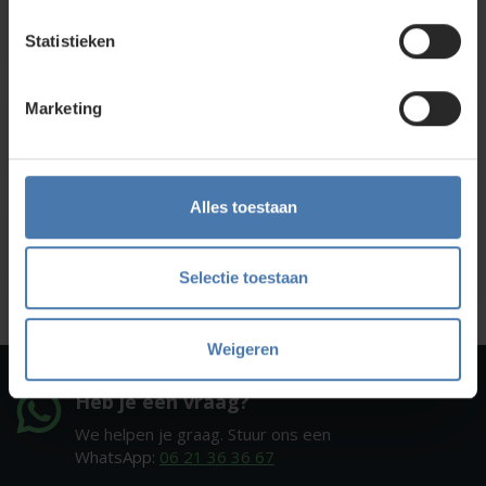
Direct en snel contact
Statistieken
Bel Whatsapp of mail
Marketing
Service en kalibratie
Onze eigen service afdeling
Alles toestaan
Onze showroom
Kom je langs?
Selectie toestaan
Weigeren
Heb je een vraag?
We helpen je graag. Stuur ons een
WhatsApp:
06 21 36 36 67