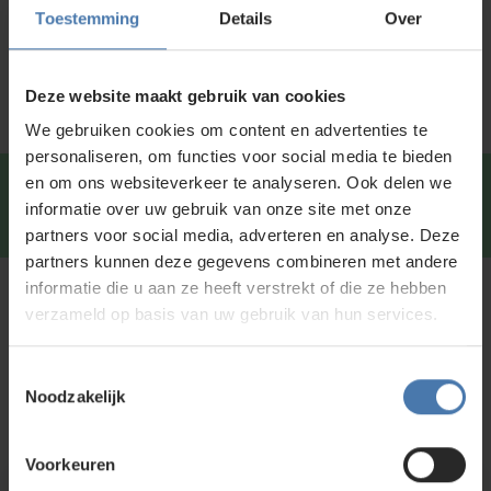
Specificaties
Toestemming
Details
Over
Service en kalibratie
Deze website maakt gebruik van cookies
We gebruiken cookies om content en advertenties te
personaliseren, om functies voor social media te bieden
en om ons websiteverkeer te analyseren. Ook delen we
Snel en direct contact?
We beantwoorden je vragen
informatie over uw gebruik van onze site met onze
graag via
Whatsapp
.
partners voor social media, adverteren en analyse. Deze
partners kunnen deze gegevens combineren met andere
informatie die u aan ze heeft verstrekt of die ze hebben
Kunt u niet vinden wat u zoekt?
verzameld op basis van uw gebruik van hun services.
Neem contact met ons op of of bezoek onze showroom in
Nieuwegein. Zelf rondkijken in de
webshop
kan ook. Ontdek
Toestemmingsselectie
ons assortiment aan
bouwlasers
, meetinstrumenten en
Noodzakelijk
accessoires.
Voorkeuren