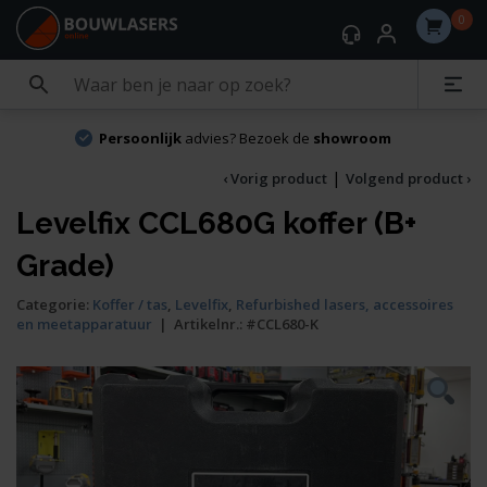
0
Persoonlijk
advies? Bezoek de
showroom
|
‹ Vorig product
Volgend product ›
Levelfix CCL680G koffer (B+
Grade)
Categorie:
Koffer / tas
,
Levelfix
,
Refurbished lasers, accessoires
en meetapparatuur
|
Artikelnr.:
#CCL680-K