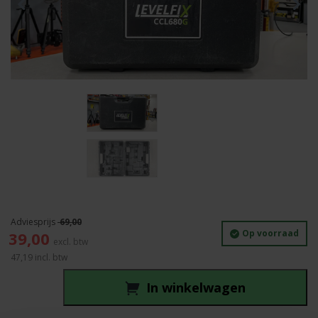
69,00
Oorspronkelijke
Huidige
Op voorraad
39,00
prijs
prijs
47,19
incl. btw
was:
is:
69,00.
39,00.
In winkelwagen
Levelfix