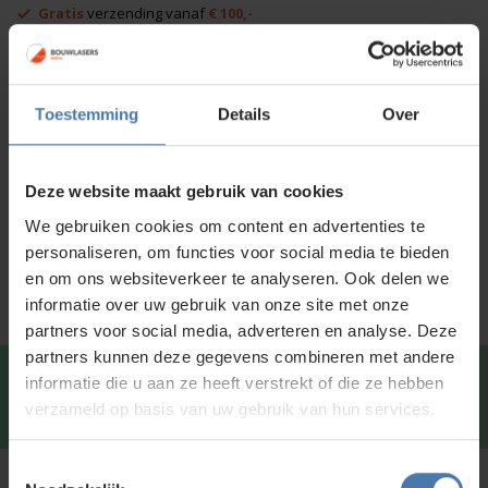
CCL680G
Gratis
verzending vanaf
€ 100,-
koffer
Afhalen in
onze showroom
mogelijk
(B+
Grade)
Voor 15:00 besteld is
dezelfde dag
verzonden
aantal
Toestemming
Details
Over
Productinformatie
Deze website maakt gebruik van cookies
Specificaties
We gebruiken cookies om content en advertenties te
Service en kalibratie
personaliseren, om functies voor social media te bieden
en om ons websiteverkeer te analyseren. Ook delen we
informatie over uw gebruik van onze site met onze
partners voor social media, adverteren en analyse. Deze
partners kunnen deze gegevens combineren met andere
Snel en direct contact?
We beantwoorden je vragen
informatie die u aan ze heeft verstrekt of die ze hebben
graag via
Whatsapp
.
verzameld op basis van uw gebruik van hun services.
Toestemmingsselectie