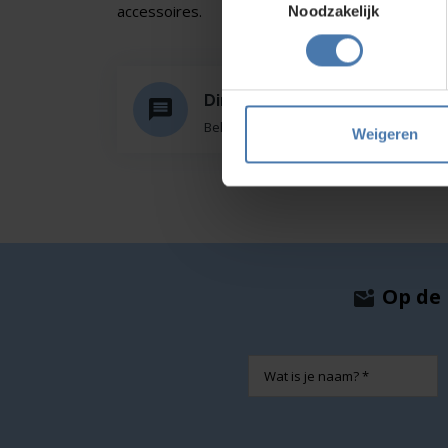
accessoires.
Noodzakelijk
Direct en snel contact
Bel Whatsapp of mail
Weigeren
Op de 
Naam