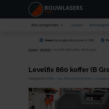
Alle categorieën
Lasers
Ontvanger
Geen
bezorgkosten boven € 100,-
P
Home
›
Winkel
›
Levelfix 860 koffer (B Grade)
Levelfix 860 koffer (B Gr
Categorie:
Koffer / tas
,
Refurbished lasers, accesso