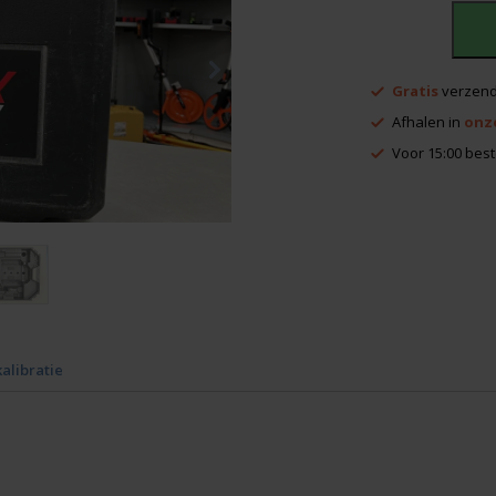
Levelfix
860
Gratis
verzend
koffer
Afhalen in
onz
(B
Grade)
Voor 15:00 best
aantal
kalibratie