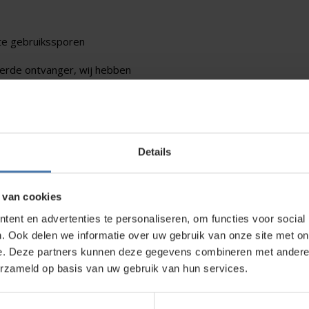
hte gebruikssporen
verde ontvanger, wij hebben
le aantal op via telefoon,
Details
direct contact?
We beantwoorden je vragen graag via
Wha
 van cookies
ent en advertenties te personaliseren, om functies voor social
. Ook delen we informatie over uw gebruik van onze site met on
e. Deze partners kunnen deze gegevens combineren met andere i
kt?
erzameld op basis van uw gebruik van hun services.
wroom in Nieuwegein. Zelf rondkijken in de
bouwlasers
, meetinstrumenten en