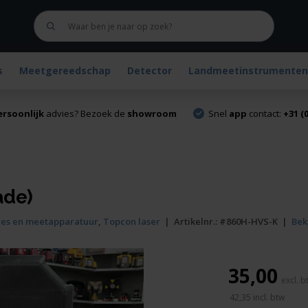
s
Meetgereedschap
Detector
Landmeetinstrumenten
ersoonlijk
advies? Bezoek de
showroom
Snel
app
contact:
+31 (0
ade)
ires en meetapparatuur
,
Topcon laser
|
Artikelnr.:
#860H-HVS-K
|
Beki
35,00
42,35
incl. btw