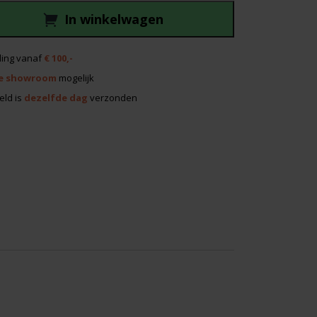
In winkelwagen
ing vanaf
€ 100,-
e showroom
mogelijk
eld is
dezelfde dag
verzonden