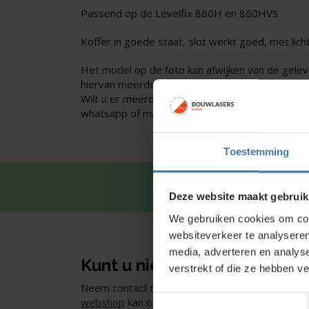
Passend op de Levelfix 860H en 860HVS
Koffer in goede staat, slot werkt goed, met lic
Het model op de foto kan afwijken van de gele
hiervan meerdere van op voorraad.
Wilt u er meerdere hebben? Vraag dan het actue
whatsapp of mail.
Toestemming
Snel en 
Deze website maakt gebruik
We gebruiken cookies om cont
websiteverkeer te analyseren
media, adverteren en analys
Kunt u niet vinden wat u zoe
verstrekt of die ze hebben v
Neem contact met ons op of of bezoek onze sho
Toestemmingsselectie
webshop
kan ook. Ontdek ons assortiment aan