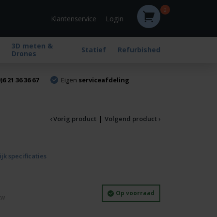
0
Login
Klantenservice
3D meten &
Statief
Refurbished
Drones
)6 21 36 36 67
Eigen
serviceafdeling
|
‹ Vorig product
Volgend product ›
jk specificaties
Op voorraad