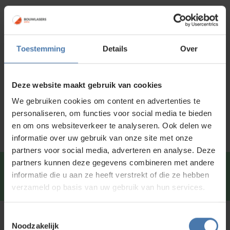
waterpas
Afhalen in
onze showroom
mogelijk
aantal
Voor 15:00 besteld is
dezelfde dag
verzonden
Toestemming
Details
Over
Productinformatie
Specificaties
Deze website maakt gebruik van cookies
We gebruiken cookies om content en advertenties te
Service en kalibratie
personaliseren, om functies voor social media te bieden
en om ons websiteverkeer te analyseren. Ook delen we
informatie over uw gebruik van onze site met onze
partners voor social media, adverteren en analyse. Deze
partners kunnen deze gegevens combineren met andere
Snel en direct contact?
We beantwoorden je vragen
informatie die u aan ze heeft verstrekt of die ze hebben
graag via
Whatsapp
.
verzameld op basis van uw gebruik van hun services.
Toestemmingsselectie
Kunt u niet vinden wat u zoekt?
Noodzakelijk