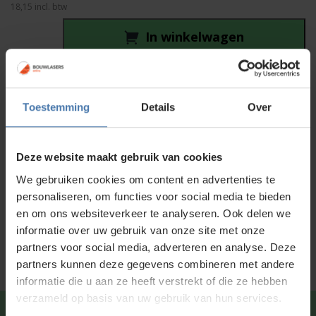
18,15
incl. btw
In winkelwagen
Leica
Lino
Gratis
verzending vanaf
€ 100,-
koffer
Afhalen in
onze showroom
mogelijk
(B+
Toestemming
Details
Over
Grade)
Voor 15:00 besteld is
dezelfde dag
verzonden
aantal
Deze website maakt gebruik van cookies
Productinformatie
We gebruiken cookies om content en advertenties te
Specificaties
personaliseren, om functies voor social media te bieden
en om ons websiteverkeer te analyseren. Ook delen we
Service en kalibratie
informatie over uw gebruik van onze site met onze
partners voor social media, adverteren en analyse. Deze
partners kunnen deze gegevens combineren met andere
informatie die u aan ze heeft verstrekt of die ze hebben
verzameld op basis van uw gebruik van hun services.
Snel en direct contact?
We beantwoorden je vragen