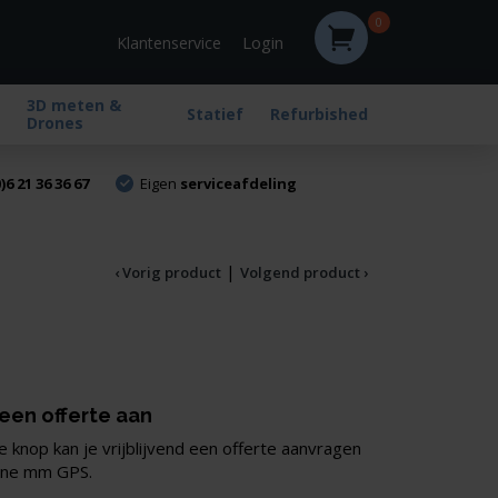
0
Login
Klantenservice
3D meten &
Statief
Refurbished
Drones
)6 21 36 36 67
Eigen
serviceafdeling
|
‹ Vorig product
Volgend product ›
 een offerte aan
 knop kan je vrijblijvend een offerte aanvragen
one mm GPS.