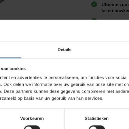
Ultieme com
lasernauwke
2400 meter h
Details
direct contact?
We beantwoorden je vragen graag via
Wha
 van cookies
ent en advertenties te personaliseren, om functies voor social
kt?
. Ook delen we informatie over uw gebruik van onze site met on
e. Deze partners kunnen deze gegevens combineren met andere i
wroom in Nieuwegein. Zelf rondkijken in de
erzameld op basis van uw gebruik van hun services.
bouwlasers
, meetinstrumenten en
Voorkeuren
Statistieken