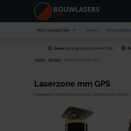
Alle categorieën
Lasers
Ontvanger
Geen
bezorgkosten boven € 100,-
P
Home
›
Winkel
›
Laserzone mm GPS
Laserzone mm GPS
Categorie:
3D Machine control
,
3D Machine control
,