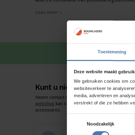
Lees meer
Toestemming
Snel en 
Deze website maakt gebruik
We gebruiken cookies om cont
Kunt u niet vinden wat u zoe
websiteverkeer te analyseren
media, adverteren en analys
Neem contact met ons op of of bezoek onze sho
verstrekt of die ze hebben v
webshop
kan ook. Ontdek ons assortiment aan
accessoires.
Toestemmingsselectie
Noodzakelijk