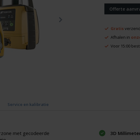
Offerte aanv
Gratis
verzend
Afhalen in
onz
Voor 15:00 best
Service en kalibratie
eerzone met gecodeerde
3D Millimete
gie