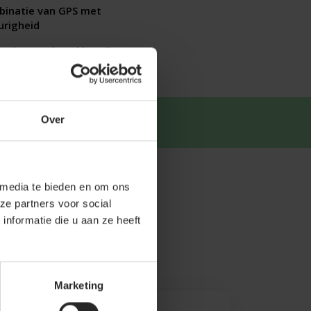
binatie van GPS met
urigheid
orizontaal werkbereik
Over
tsapp
.
 media te bieden en om ons
ze partners voor social
nformatie die u aan ze heeft
Marketing