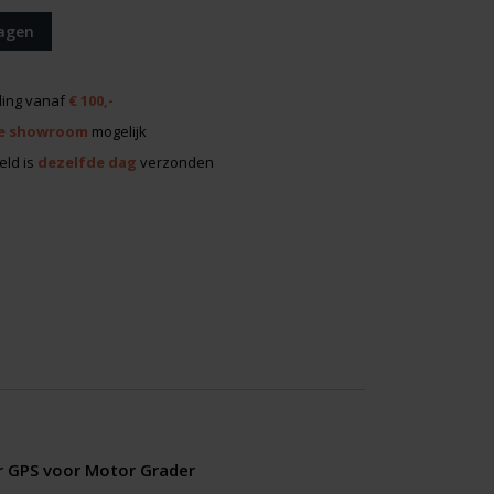
ragen
ing vanaf
€ 100,-
e showroom
mogelijk
eld is
dezelfde dag
verzonden
r GPS voor Motor Grader