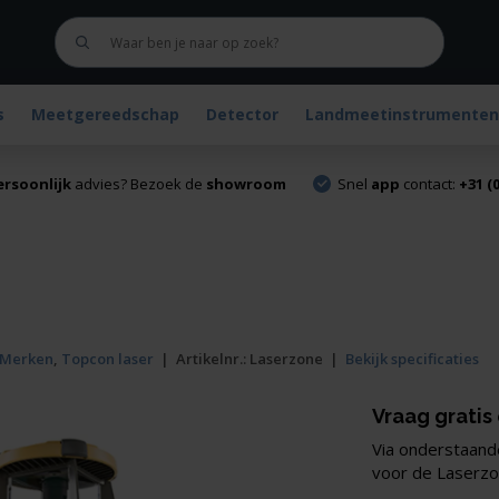
s
Meetgereedschap
Detector
Landmeetinstrumenten
ersoonlijk
advies? Bezoek de
showroom
Snel
app
contact:
+31 (0
Merken
,
Topcon laser
|
Artikelnr.:
Laserzone
|
Bekijk specificaties
Vraag gratis
Via onderstaande
voor de Laserz