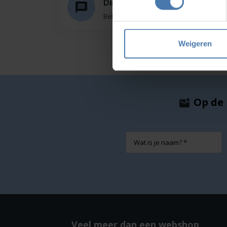
Direct en snel contact
Bel Whatsapp of mail
Weigeren
Op de 
Naam
Veel meer dan een webshop,