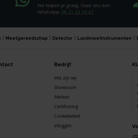
We helpen je graag. Stuur ons een
WhatsApp:
06 21 36 36 67
s
Meetgereedschap
Detector
Landmeetinstrumenten
ntact
Bedrijf
Kl
Wie zijn wij
Showroom
Merken
Certificering
Cookiebeleid
Inloggen
Vo