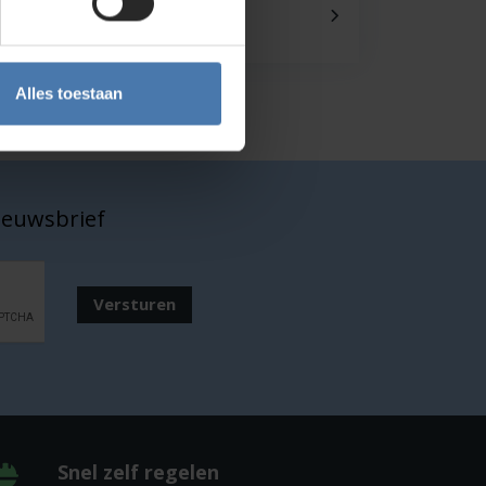
Onze showroom
Kom je langs?
Alles toestaan
nieuwsbrief
Versturen
Snel zelf regelen