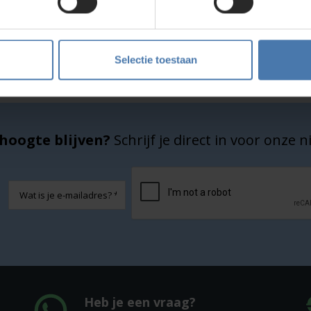
Service en kalibratie
Onze eigen service afdeling
Selectie toestaan
hoogte blijven?
Schrijf je direct in voor onze 
CAPTCHA
E-
mailadres
Heb je een vraag?