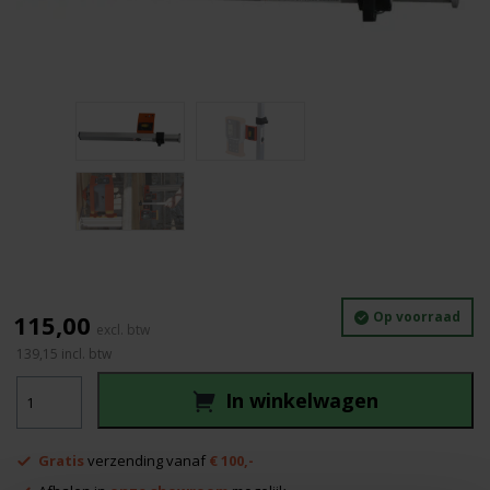
Op voorraad
115,00
139,15
incl. btw
Nedo
In winkelwagen
gevelbouw
mini
baak
Gratis
verzending vanaf
€ 100,-
aantal