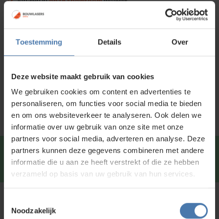
Afhalen in
onze showroom
mogelijk
Voor 15:00 besteld is
dezelfde dag
verzonden
Toestemming
Details
Over
Productinformatie
Specificaties
Deze website maakt gebruik van cookies
Service en kalibratie
We gebruiken cookies om content en advertenties te
personaliseren, om functies voor social media te bieden
en om ons websiteverkeer te analyseren. Ook delen we
informatie over uw gebruik van onze site met onze
partners voor social media, adverteren en analyse. Deze
partners kunnen deze gegevens combineren met andere
Snel en direct contact?
We beantwoorden je vragen
informatie die u aan ze heeft verstrekt of die ze hebben
graag via
Whatsapp
.
verzameld op basis van uw gebruik van hun services.
Toestemmingsselectie
Kunt u niet vinden wat u zoekt?
Noodzakelijk