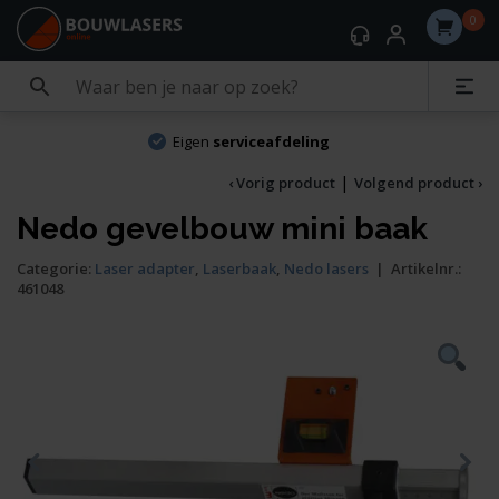
0
Eigen
serviceafdeling
|
‹ Vorig product
Volgend product ›
Nedo gevelbouw mini baak
Categorie:
Laser adapter
,
Laserbaak
,
Nedo lasers
|
Artikelnr.:
461048