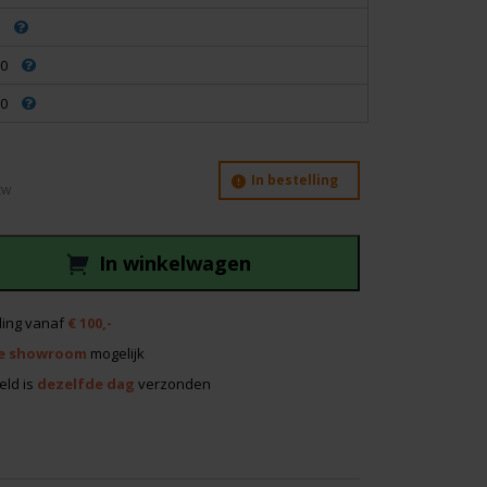
00
00
In bestelling
In winkelwagen
ing vanaf
€ 100,-
e showroom
mogelijk
eld is
dezelfde dag
verzonden