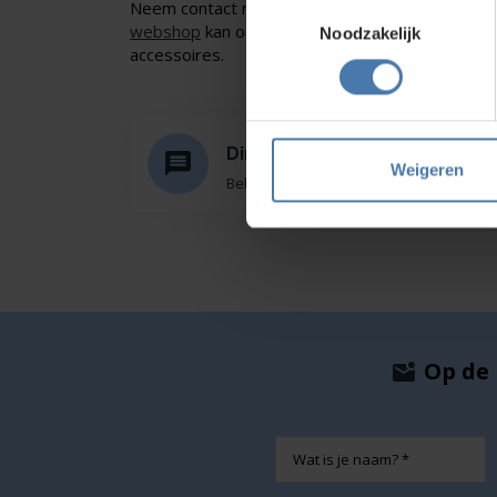
Neem contact met ons op of of bezoek onze sho
Toestemmingsselectie
webshop
kan ook. Ontdek ons assortiment aan
Noodzakelijk
accessoires.
Direct en snel contact
Weigeren
Bel Whatsapp of mail
Op de 
Naam