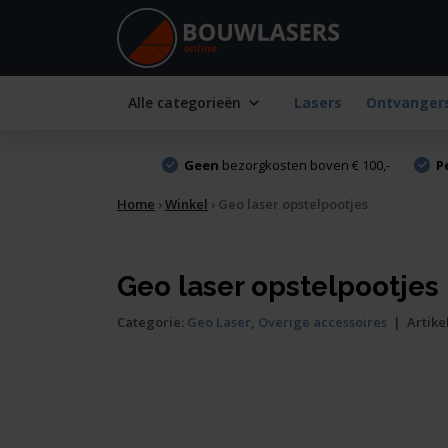
Alle categorieën
Lasers
Ontvanger
Geen
bezorgkosten boven € 100,-
P
Home
›
Winkel
›
Geo laser opstelpootjes
Geo laser opstelpootjes
Categorie:
Geo Laser
,
Overige accessoires
|
Artike