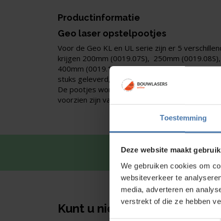
Productinformatie
Geo laser opstelpootjes
Voor de Geo KL en UL serie zijn er 5 verschille
krijgen 200mm (0019.07S), 250mm (0019.08S)
400mm (0019.10S) en 500mm (0019.11S). Deze 
stuks geleverd, de gewenste lengte kun je aange
De pootjes worden geleverd als set van 2 glijp
voorzien zijn van een rubber dopje.
Toestemming
Deze website maakt gebruik
Snel en 
We gebruiken cookies om cont
websiteverkeer te analyseren
media, adverteren en analys
verstrekt of die ze hebben v
Kunt u niet vinden wat u zoe