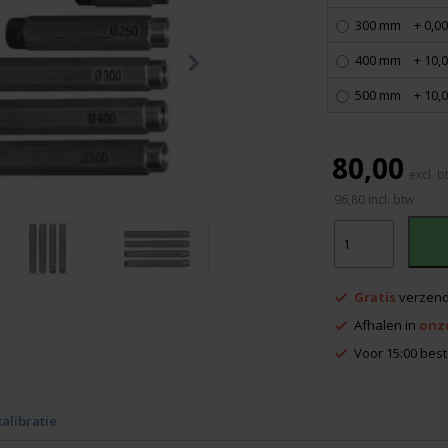
300 mm
+ 0,00
400 mm
+ 10,
500 mm
+ 10,
80,00
96,80
incl. btw
Geo
laser
opstelpootjes
aantal
Gratis
verzend
Afhalen in
onz
Voor 15:00 best
kalibratie