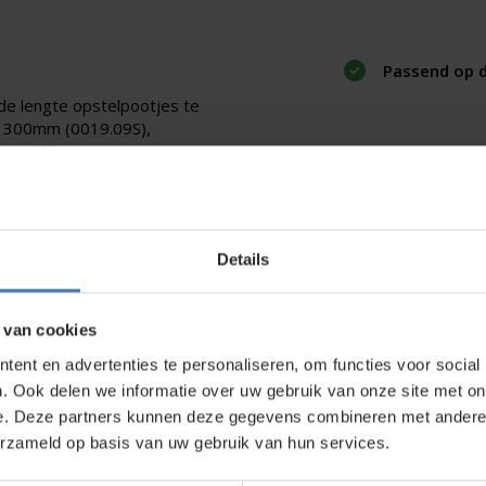
Passend op d
nde lengte opstelpootjes te
, 300mm (0019.09S),
worden per setje van 4
ven bij artikelopties.
oten en 2 fixeerpoten welke
Details
 van cookies
direct contact?
We beantwoorden je vragen graag via
Wha
ent en advertenties te personaliseren, om functies voor social
. Ook delen we informatie over uw gebruik van onze site met on
e. Deze partners kunnen deze gegevens combineren met andere i
erzameld op basis van uw gebruik van hun services.
kt?