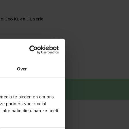
e Geo KL en UL serie
Over
tsapp
.
 media te bieden en om ons
ze partners voor social
nformatie die u aan ze heeft