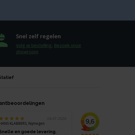
Snel zelf regelen
Volg je bestelling
,
Bezoek onze
showroom
Statief
antbeoordelingen
24-07-2026
HANS KLABBERS, Nijmegen
Snelle en goede levering.