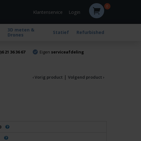
0
Login
Klantenservice
3D meten &
Statief
Refurbished
Drones
)6 21 36 36 67
Eigen
serviceafdeling
|
‹ Vorig product
Volgend product ›
0