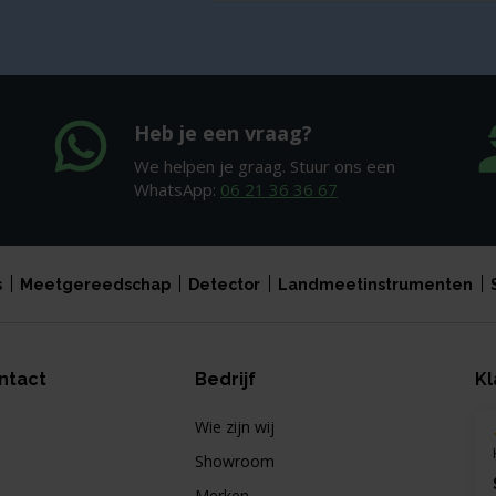
Heb je een vraag?
We helpen je graag. Stuur ons een
WhatsApp:
06 21 36 36 67
s
Meetgereedschap
Detector
Landmeetinstrumenten
ntact
Bedrijf
Kl
Wie zijn wij
Showroom
Merken