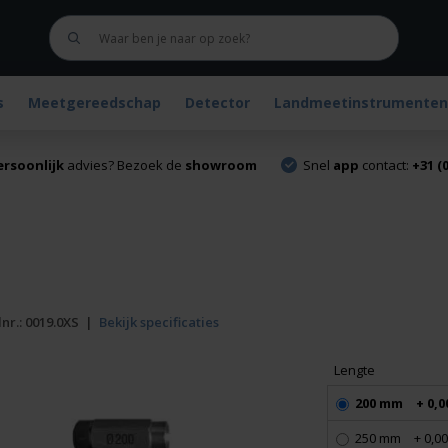
s
Meetgereedschap
Detector
Landmeetinstrumenten
ersoonlijk
advies? Bezoek de
showroom
Snel
app
contact:
+31 (0
lnr.:
0019.0XS
|
Bekijk specificaties
Lengte
200 mm
+ 0,0
250 mm
+ 0,00