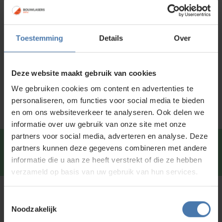
Voor 15:00 besteld is
dezelfde dag
verzonden
Toestemming
Details
Over
Productinformatie
Specificaties
Deze website maakt gebruik van cookies
Service en kalibratie
We gebruiken cookies om content en advertenties te
personaliseren, om functies voor social media te bieden
en om ons websiteverkeer te analyseren. Ook delen we
informatie over uw gebruik van onze site met onze
partners voor social media, adverteren en analyse. Deze
Snel en direct contact?
We beantwoorden je vragen
partners kunnen deze gegevens combineren met andere
graag via
Whatsapp
.
informatie die u aan ze heeft verstrekt of die ze hebben
verzameld op basis van uw gebruik van hun services.
Kunt u niet vinden wat u zoekt?
Toestemmingsselectie
Noodzakelijk
Neem contact met ons op of of bezoek onze showroom in