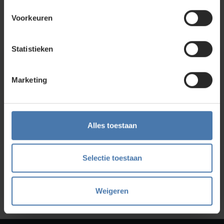
Nieuwegein. Zelf rondkijken in de
webshop
kan ook. Ontdek
ons assortiment aan
bouwlasers
, meetinstrumenten en
Voorkeuren
accessoires.
Statistieken
Direct en snel contact
Marketing
Bel Whatsapp of mail
Service en kalibratie
Alles toestaan
Onze eigen service afdeling
Selectie toestaan
Onze showroom
Kom je langs?
Weigeren