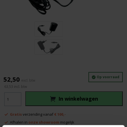
Op voorraad
52,50
63,53
incl. btw
Geo
In winkelwagen
Fennel
Lader
6V
Gratis
verzending vanaf
€ 100,-
aantal
Afhalen in
onze showroom
mogelijk