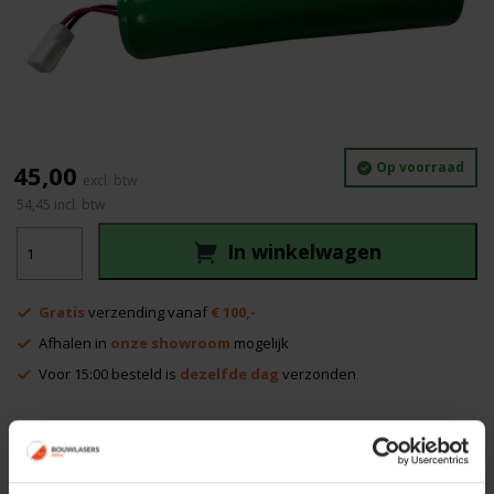
Op voorraad
45,00
54,45
incl. btw
Geo
In winkelwagen
Fennel
Accu
Type
Gratis
verzending vanaf
€ 100,-
008
aantal
Afhalen in
onze showroom
mogelijk
Voor 15:00 besteld is
dezelfde dag
verzonden
Productinformatie