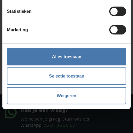
Direct en snel contact
Statistieken
Bel Whatsapp of mail
Marketing
Service en kalibratie
Onze eigen service afdeling
Alles toestaan
Onze showroom
Kom je langs?
Selectie toestaan
Weigeren
Heb je een vraag?
We helpen je graag. Stuur ons een
WhatsApp:
06 21 36 36 67