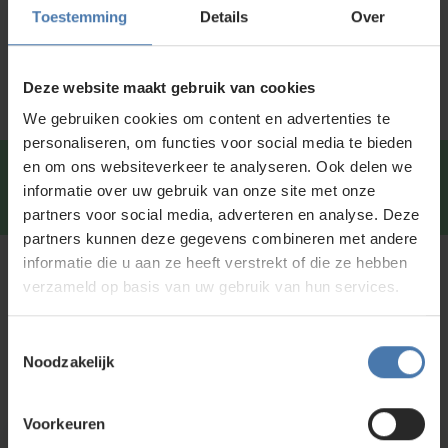
Specificaties
Toestemming
Details
Over
Service en kalibratie
Deze website maakt gebruik van cookies
We gebruiken cookies om content en advertenties te
personaliseren, om functies voor social media te bieden
en om ons websiteverkeer te analyseren. Ook delen we
Snel en direct contact?
We beantwoorden je vragen
informatie over uw gebruik van onze site met onze
graag via
Whatsapp
.
partners voor social media, adverteren en analyse. Deze
partners kunnen deze gegevens combineren met andere
informatie die u aan ze heeft verstrekt of die ze hebben
Kunt u niet vinden wat u zoekt?
verzameld op basis van uw gebruik van hun services.
Neem contact met ons op of of bezoek onze showroom in
Nieuwegein. Zelf rondkijken in de
webshop
kan ook. Ontdek
Toestemmingsselectie
ons assortiment aan
bouwlasers
, meetinstrumenten en
Noodzakelijk
accessoires.
Voorkeuren