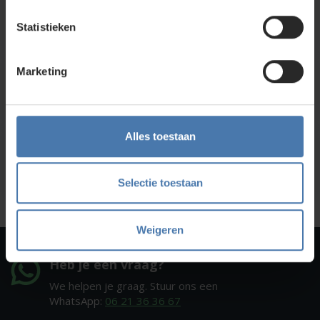
Direct en snel contact
Statistieken
Bel Whatsapp of mail
Marketing
Service en kalibratie
Onze eigen service afdeling
Alles toestaan
Onze showroom
Kom je langs?
Selectie toestaan
Weigeren
Heb je een vraag?
We helpen je graag. Stuur ons een
WhatsApp:
06 21 36 36 67