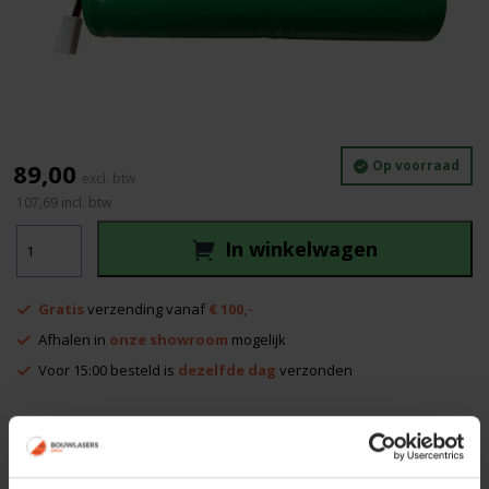
Op voorraad
89,00
107,69
incl. btw
Geo
In winkelwagen
Fennel
Accu
Type
Gratis
verzending vanaf
€ 100,-
006
aantal
Afhalen in
onze showroom
mogelijk
Voor 15:00 besteld is
dezelfde dag
verzonden
Productinformatie