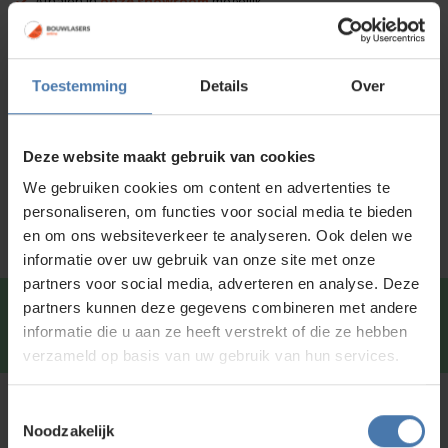
Afhalen in
onze showroom
mogelijk
Voor 15:00 besteld is
dezelfde dag
verzonden
Toestemming
Details
Over
Productinformatie
Specificaties
Deze website maakt gebruik van cookies
Service en kalibratie
We gebruiken cookies om content en advertenties te
personaliseren, om functies voor social media te bieden
en om ons websiteverkeer te analyseren. Ook delen we
informatie over uw gebruik van onze site met onze
partners voor social media, adverteren en analyse. Deze
partners kunnen deze gegevens combineren met andere
Snel en direct contact?
We beantwoorden je vragen
informatie die u aan ze heeft verstrekt of die ze hebben
graag via
Whatsapp
.
verzameld op basis van uw gebruik van hun services.
Toestemmingsselectie
Kunt u niet vinden wat u zoekt?
Noodzakelijk