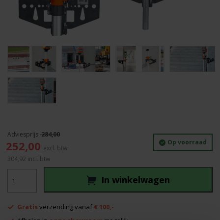
284,00
Oorspronkelijke
Huidige
Op voorraad
252,00
prijs
prijs
304,92
incl. btw
was:
is:
Fix-
284,00.
252,00.
In winkelwagen
it
statief/wandklem
aantal
Gratis
verzending vanaf
€ 100,-