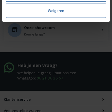
Service en kalibratie
Onze eigen service afdeling
Weigeren
Onze showroom
Kom je langs?
Heb je een vraag?
We helpen je graag. Stuur ons een
WhatsApp:
06 21 36 36 67
Klantenservice
Veelgestelde vragen