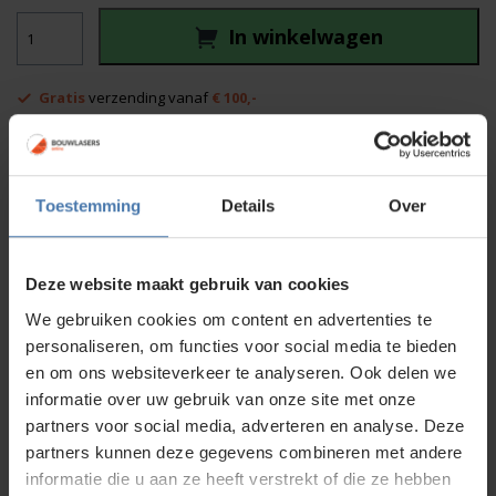
was:
is:
C.Scope
1.989,00.
1.725,00.
In winkelwagen
DXL4-
DBG
aantal
Gratis
verzending vanaf
€ 100,-
Afhalen in
onze showroom
mogelijk
Voor 15:00 besteld is
dezelfde dag
verzonden
Toestemming
Details
Over
Productinformatie
Deze website maakt gebruik van cookies
Specificaties
We gebruiken cookies om content en advertenties te
Standaard meegeleverd
personaliseren, om functies voor social media te bieden
en om ons websiteverkeer te analyseren. Ook delen we
Downloads
informatie over uw gebruik van onze site met onze
partners voor social media, adverteren en analyse. Deze
Service en kalibratie
partners kunnen deze gegevens combineren met andere
informatie die u aan ze heeft verstrekt of die ze hebben