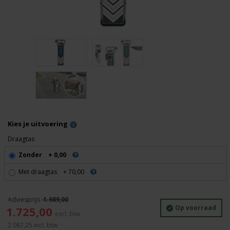
Kies je uitvoering
Draagtas
Zonder
+ 0,00
Met draagtas
+ 70,00
1.989,00
Oorspronkelijke
Huidige
Op voorraad
1.725,00
prijs
prijs
2.087,25
incl. btw