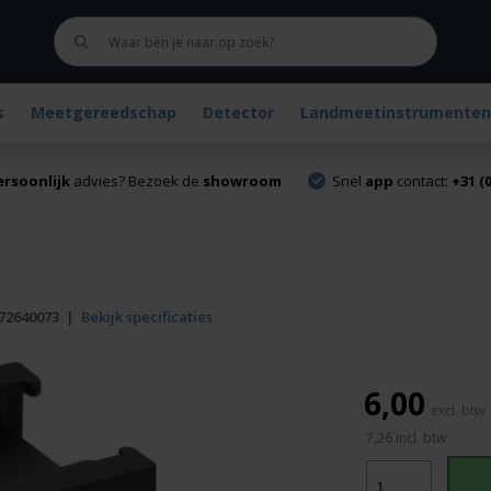
s
Meetgereedschap
Detector
Landmeetinstrumenten
ersoonlijk
advies? Bezoek de
showroom
Snel
app
contact:
+31 (0
72640073
|
Bekijk specificaties
6,00
7,26
incl. btw
Batterij
houder