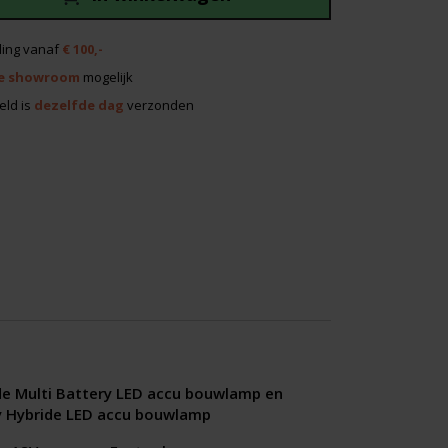
ing vanaf
€ 100,-
e showroom
mogelijk
eld is
dezelfde dag
verzonden
e Multi Battery LED accu bouwlamp en
y Hybride LED accu bouwlamp