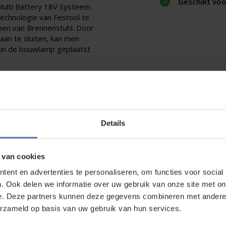
Geschikt voo
Multi Battery 18V Systeem
technologie van Festool te
pen van Brennenstuhl.
Door
an te sluiten, kan men
 in de bouwlamp geplaatst
mp
en
Multi Battery Hybride
Details
 van cookies
direct contact?
We beantwoorden je vragen graag via
Wha
ent en advertenties te personaliseren, om functies voor social
. Ook delen we informatie over uw gebruik van onze site met on
e. Deze partners kunnen deze gegevens combineren met andere i
erzameld op basis van uw gebruik van hun services.
kt?