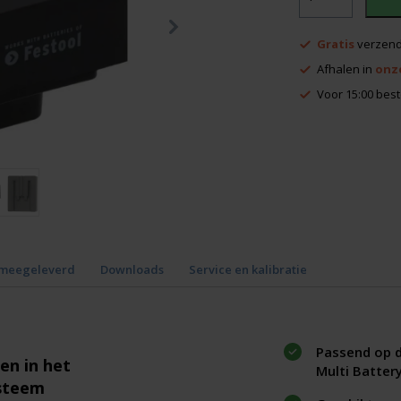
Festool
aantal
Gratis
verzend
Afhalen in
onz
Voor 15:00 best
 meegeleverd
Downloads
Service en kalibratie
Passend op d
en in het
Multi Batter
ysteem