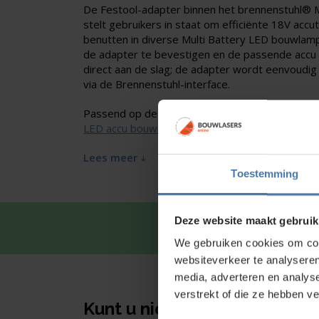
De Festool-adapter binnen het brennenstuhl® 
stelt gebruikers in staat om efficiënte 18V accu
benutten in diverse Multi Battery LED bouwlam
de adapter te bevestigen en de passende accu a
direct aan de slag; de adapter wordt eenvoudig
via de Brennenstuhl-interface.
Passend op de
Multi Battery LED accu bouwla
LED accu bouwlamp
Lees meer
Toestemming
Deze website maakt gebruik
Snel en 
We gebruiken cookies om cont
websiteverkeer te analyseren
media, adverteren en analys
verstrekt of die ze hebben v
Kunt u niet vinden wat u zoe