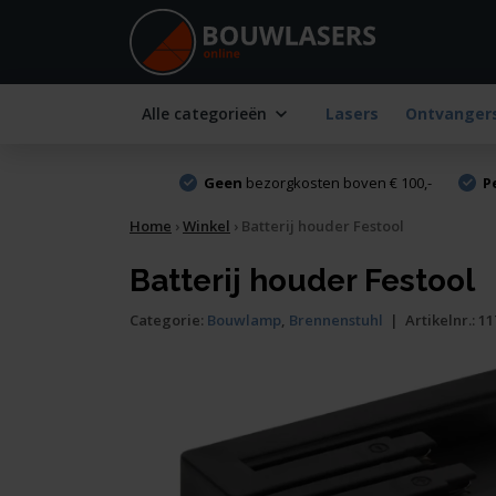
Alle categorieën
Lasers
Ontvanger
Geen
bezorgkosten boven € 100,-
P
Home
›
Winkel
›
Batterij houder Festool
Batterij houder Festool
Categorie:
Bouwlamp
,
Brennenstuhl
|
Artikelnr.:
11