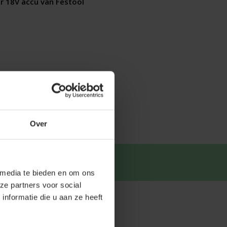
r 18V accu van Festool
Over
tsapp
.
 media te bieden en om ons
ze partners voor social
nformatie die u aan ze heeft