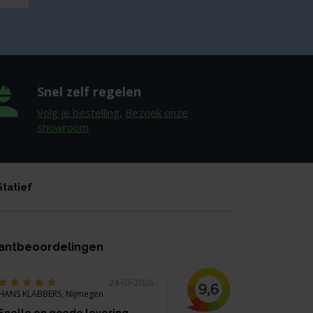
Snel zelf regelen
Volg je bestelling
,
Bezoek onze
showroom
Statief
antbeoordelingen
24-07-2026
HANS KLABBERS, Nijmegen
Snelle en goede levering.