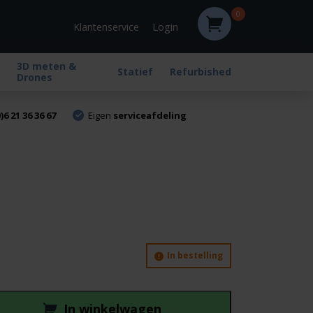
0
Login
Klantenservice
3D meten &
Statief
Refurbished
Drones
)6 21 36 36 67
Eigen
serviceafdeling
In bestelling
In winkelwagen