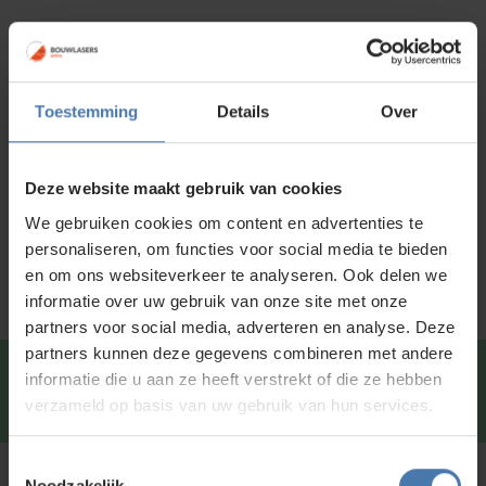
Productinformatie
Specificaties
Toestemming
Details
Over
Standaard meegeleverd
Deze website maakt gebruik van cookies
Downloads
We gebruiken cookies om content en advertenties te
Service en kalibratie
personaliseren, om functies voor social media te bieden
en om ons websiteverkeer te analyseren. Ook delen we
informatie over uw gebruik van onze site met onze
partners voor social media, adverteren en analyse. Deze
partners kunnen deze gegevens combineren met andere
Snel en direct contact?
We beantwoorden je vragen
informatie die u aan ze heeft verstrekt of die ze hebben
graag via
Whatsapp
.
verzameld op basis van uw gebruik van hun services.
Toestemmingsselectie
Noodzakelijk