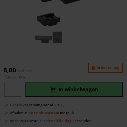
In bestelling
6,00
7,26
incl. btw
Batterij
In winkelwagen
houder
Einhell
aantal
Gratis
verzending vanaf
€ 100,-
Afhalen in
onze showroom
mogelijk
Voor 15:00 besteld is
dezelfde dag
verzonden