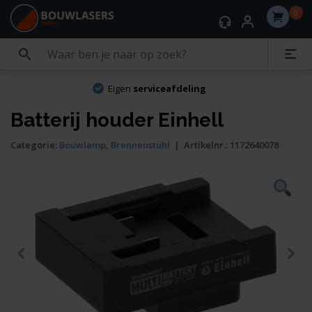
0
Eigen
serviceafdeling
Batterij houder Einhell
Categorie:
Bouwlamp
,
Brennenstuhl
|
Artikelnr.:
1172640078