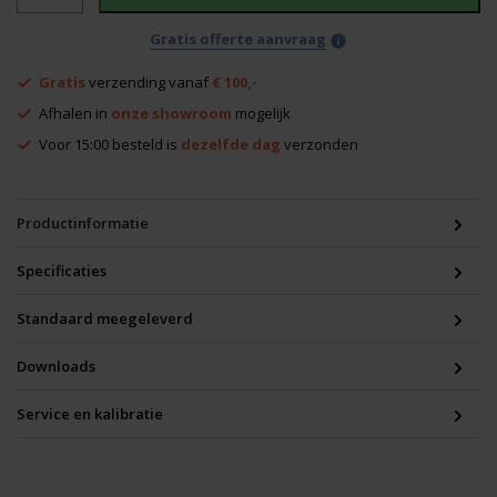
HVA
set
Gratis offerte aanvraag
met
statief
Gratis
verzending vanaf
€ 100,-
aantal
Afhalen in
onze showroom
mogelijk
Voor 15:00 besteld is
dezelfde dag
verzonden
Productinformatie
Specificaties
Standaard meegeleverd
Downloads
Service en kalibratie