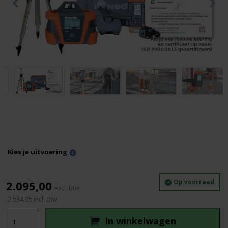
Kies je uitvoering
Op voorraad
2.095,00
2.534,95
incl. btw
_Nedo
In winkelwagen
Primus3