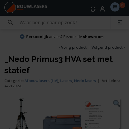
0
Persoonlijk
advies? Bezoek de
showroom
|
‹ Vorig product
Volgend product ›
_Nedo Primus3 HVA set met
statief
Categorie:
Afbouwlasers (HV)
,
Lasers
,
Nedo lasers
|
Artikelnr.:
472120-SC