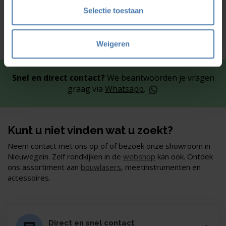
Selectie toestaan
Weigeren
Snel en direct contact?
We beantwoorden je vragen
graag via
Whatsapp
.
Kunt u niet vinden wat u zoekt?
Neem contact met ons op of of bezoek onze showroom in
Nieuwegein. Zelf rondkijken in de
webshop
kan ook. Ontdek
ons assortiment aan
bouwlasers
, meetinstrumenten en
accessoires.
Direct en snel contact