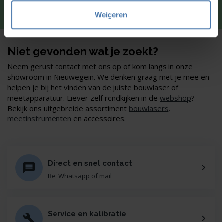
graag via
Whatsapp
.
Weigeren
Niet gevonden wat je zoekt?
Neem gerust contact met ons op of kom langs in onze
showroom in Nieuwegein. We denken graag met je mee en
helpen je bij het vinden van de juiste bouwlaser of
meetapparatuur. Liever zelf rondkijken in de
webshop
?
Bekijk ons uitgebreide assortiment
bouwlasers
,
meetinstrumenten
en accessoires.
Direct en snel contact
Bel Whatsapp of mail
Service en kalibratie