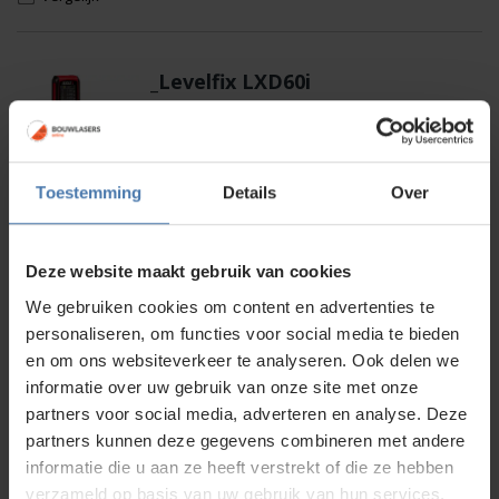
_Levelfix LXD60i
Nauwkeurigheid ± 2 mm | Bereik 0,05 tot 60m |
Voeding Batterij 2 x 1,5V AAA
Op voorraad
Toestemming
Details
Over
94,00
Vergelijk
Deze website maakt gebruik van cookies
We gebruiken cookies om content en advertenties te
_Levelfix SCD120
personaliseren, om functies voor social media te bieden
en om ons websiteverkeer te analyseren. Ook delen we
Op voorraad
informatie over uw gebruik van onze site met onze
115,00
partners voor social media, adverteren en analyse. Deze
Vergelijk
partners kunnen deze gegevens combineren met andere
informatie die u aan ze heeft verstrekt of die ze hebben
verzameld op basis van uw gebruik van hun services.