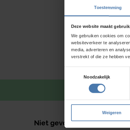
snelkle
Toestemming
Klemsch
laserpa
de pote
Deze website maakt gebruik
We gebruiken cookies om cont
Bouwl
websiteverkeer te analyseren
Neem ger
media, adverteren en analys
verstrekt of die ze hebben v
Toestemmingsselectie
Noodzakelijk
Snel en 
Weigeren
Niet gevonden wat je zoekt