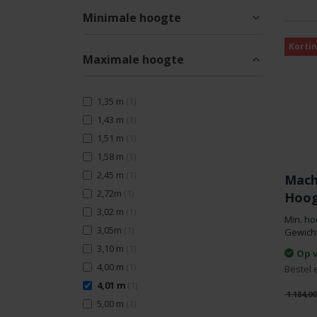
Minimale hoogte
Kortin
Maximale hoogte
1,35 m
(1)
1,43 m
(1)
1,51 m
(1)
1,58 m
(1)
2,45 m
(1)
Mach
2,72m
(1)
Hoo
3,02 m
(1)
Min. ho
3,05m
(1)
Gewicht
3,10 m
(1)
Op 
4,00 m
(1)
Bestel 
4,01 m
(1)
1.184,00
5,00 m
(1)