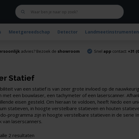
s
Meetgereedschap
Detector
Landmeetinstrumenten
ersoonlijk
advies? Bezoek de
showroom
Snel
app
contact:
+31 (0
er Statief
biliteit van een statief is van zeer grote invloed op de nauwkeuri
 met een bouwlaser, een tachymeter of een laserscanner. Afhanke
illende eisen gesteld. Om hieraan te voldoen, heeft Nedo een un
ium statieven, in hoogte verstelbare statieven en houten statiev
do-programma zijn in hoogte verstelbare statieven in de serie Ind
k van laserscanners.
Gesorteerd
alle 2 resultaten