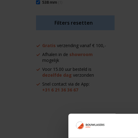
538 mm
(1)
Filters resetten
Gratis
verzending vanaf € 100,-
Afhalen in de
showroom
mogelijk
Voor 15.00 uur besteld is
dezelfde dag
verzonden
Snel contact via de App:
+31 6 21 36 36 67
Welke
Nedo st
constru