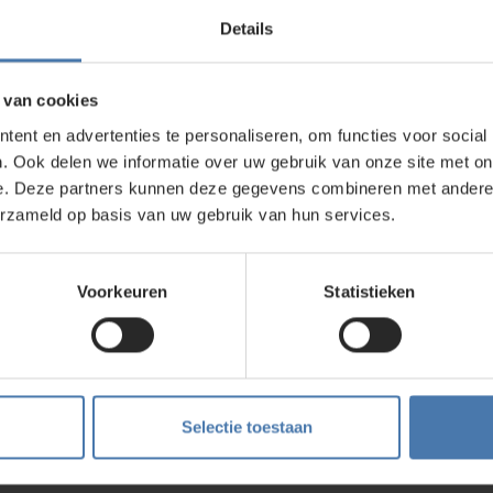
mhendel: optimaal voor het ruwe gebruik op de bouw – Messing s
Details
roef met naar opzij wegklapbare pasloodhaak: optimaal voor het
slood. Nedo statieven voor de interieurbouw zijn uitgerust met 
n van een statief op gladde vloeren voorkomt.
 van cookies
ent en advertenties te personaliseren, om functies voor social
asersonline.nl
. Ook delen we informatie over uw gebruik van onze site met on
ust contact met ons op, als er twijfel is in je beslissing, bij het 
e. Deze partners kunnen deze gegevens combineren met andere i
erzameld op basis van uw gebruik van hun services.
Voorkeuren
Statistieken
direct contact?
We beantwoorden je vragen graag via
Wha
Selectie toestaan
?