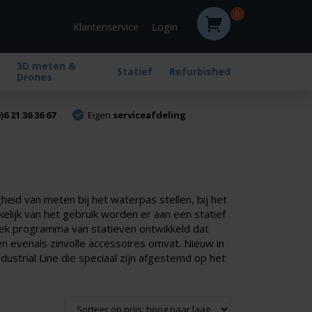
0
Login
Klantenservice
3D meten &
Statief
Refurbished
Drones
)6 21 36 36 67
Eigen
serviceafdeling
gheid van meten bij het waterpas stellen, bij het
lijk van het gebruik worden er aan een statief
iek programma van statieven ontwikkeld dat
en evenals zinvolle accessoires omvat. Nieuw in
ustrial Line die speciaal zijn afgestemd op het