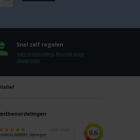
Snel zelf regelen
Volg je bestelling
,
Bezoek onze
showroom
Statief
antbeoordelingen
24-07-2026
HANS KLABBERS, Nijmegen