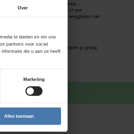
charnierpen: robuust en betrouwbaar –
Over
 gebruik van een optisch paslood of een
een spreidstop die het onbedoeld wegglijden van
 media te bieden en om ons
ze partners voor social
kiezen van het juiste statief. Wij helpen je graag.
nformatie die u aan ze heeft
Marketing
tsapp
.
Alles toestaan