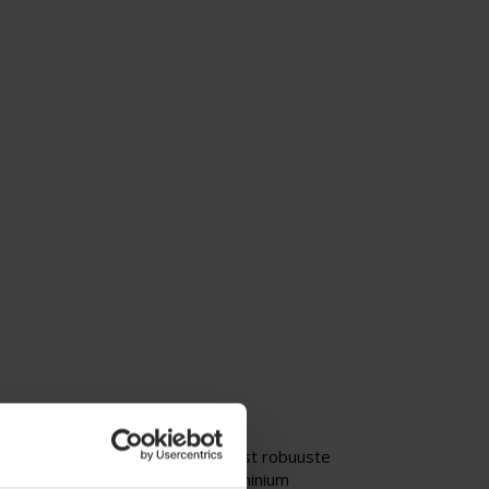
trouwbaarheid en door een uiterst robuuste
tails waar het op aankomt: – Aluminium