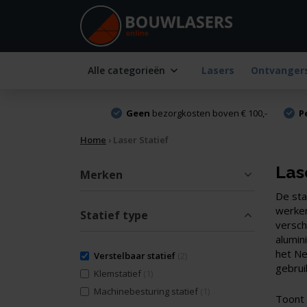
Alle categorieën
Lasers
Ontvanger
Geen
bezorgkosten boven € 100,-
P
Home
›
Laser Statief
Las
Merken
De sta
werken
Statief type
versch
alumin
het Ne
Verstelbaar statief
(2)
gebrui
Klemstatief
(1)
Machinebesturing statief
(1)
Toont 