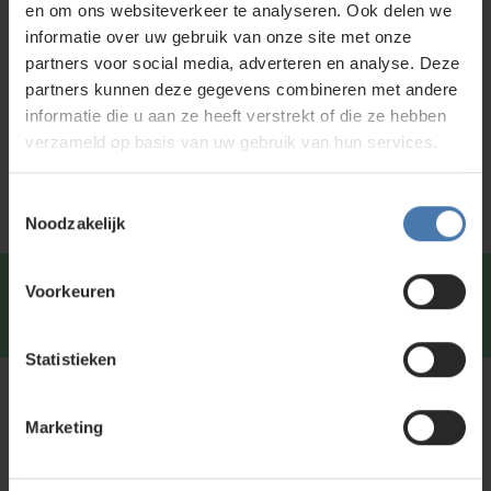
en om ons websiteverkeer te analyseren. Ook delen we
informatie over uw gebruik van onze site met onze
Bouwlasersonline.nl
partners voor social media, adverteren en analyse. Deze
Neem gerust contact met ons op, als er twijfel is in je
partners kunnen deze gegevens combineren met andere
beslissing, bij het kiezen van het juiste statief. Wij helpen je
informatie die u aan ze heeft verstrekt of die ze hebben
graag.
verzameld op basis van uw gebruik van hun services.
Toestemmingsselectie
Noodzakelijk
Snel en direct contact?
We beantwoorden je vragen
Voorkeuren
graag via
Whatsapp
.
Statistieken
Niet gevonden wat je zoekt?
Marketing
Neem gerust contact met ons op of kom langs in onze
showroom in Nieuwegein. We denken graag met je mee en
helpen je bij het vinden van de juiste bouwlaser of