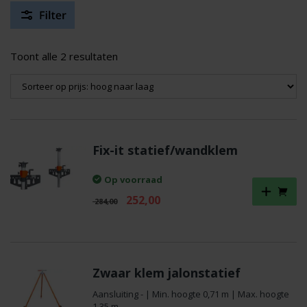
Gesorteerd
Toont alle 2 resultaten
op
prijs:
hoog
naar
laag
Fix-it statief/wandklem
Op voorraad
Oorspronkelijke
Huidige
252,00
284,00
prijs
prijs
was:
is:
€ 284,00.
€ 252,00.
Zwaar klem jalonstatief
Aansluiting - | Min. hoogte 0,71 m | Max. hoogte
1,35 m