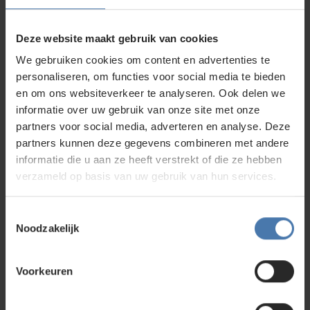
Nedo statieven worden gekenmerkt door een maximale
stabiliteit en betrouwbaarheid en door een uiterst robuuste
Deze website maakt gebruik van cookies
constructie. Daardoor beschikken alle Nedo-statieven over
We gebruiken cookies om content en advertenties te
specifieke details waar het op aankomt: – Aluminium
personaliseren, om functies voor social media te bieden
snelklemhendel: optimaal voor het ruwe gebruik op de bouw
– Messing scharnierpen: robuust en betrouwbaar –
en om ons websiteverkeer te analyseren. Ook delen we
Klemschroef met naar opzij wegklapbare pasloodhaak:
informatie over uw gebruik van onze site met onze
optimaal voor het gebruik van een optisch paslood of een
partners voor social media, adverteren en analyse. Deze
laserpaslood. Nedo statieven voor de interieurbouw zijn
partners kunnen deze gegevens combineren met andere
uitgerust met een spreidstop die het onbedoeld wegglijden
informatie die u aan ze heeft verstrekt of die ze hebben
van de poten van een statief op gladde vloeren voorkomt.
verzameld op basis van uw gebruik van hun services.
Bouwlasersonline.nl
Toestemmingsselectie
Neem gerust contact met ons op, als er twijfel is in je
Noodzakelijk
beslissing, bij het kiezen van het juiste statief. Wij helpen je
graag.
Voorkeuren