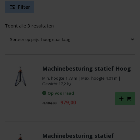
Gesorteerd
Toont alle 3 resultaten
op
prijs:
hoog
naar
laag
Machinebesturing statief Hoog
Min. hoogte 1,73 m | Max. hoogte 4,01 m |
Gewicht 17,2 kg
Op voorraad
Oorspronkelijke
Huidige
979,00
1.184,00
prijs
prijs
was:
is:
€ 1.184,00.
€ 979,00.
Machinebesturing statief