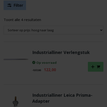
Gesorteerd
Toont alle 4 resultaten
op
prijs:
hoog
naar
laag
Industrialliner Verlengstuk
Op voorraad
Oorspronkelijke
Huidige
122,00
137,00
prijs
prijs
was:
is:
€ 137,00.
€ 122,00.
Industrialliner Leica Prisma-
Adapter