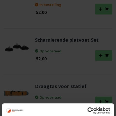
In bestelling
52,00
Scharnierende platvoet Set
Op voorraad
52,00
Draagtas voor statief
Op voorraad
29,00