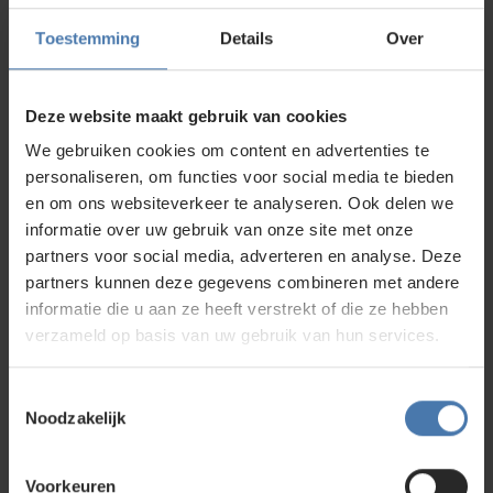
Toestemming
Details
Over
Welke statief heb ik nodig?
Deze website maakt gebruik van cookies
Nedo statieven worden gekenmerkt door een maximale
We gebruiken cookies om content en advertenties te
stabiliteit en betrouwbaarheid en door een uiterst robuuste
personaliseren, om functies voor social media te bieden
constructie. Daardoor beschikken alle Nedo-statieven over
en om ons websiteverkeer te analyseren. Ook delen we
specifieke details waar het op aankomt: – Aluminium
informatie over uw gebruik van onze site met onze
snelklemhendel: optimaal voor het ruwe gebruik op de bouw
partners voor social media, adverteren en analyse. Deze
– Messing scharnierpen: robuust en betrouwbaar –
Klemschroef met naar opzij wegklapbare pasloodhaak:
partners kunnen deze gegevens combineren met andere
optimaal voor het gebruik van een optisch paslood of een
informatie die u aan ze heeft verstrekt of die ze hebben
laserpaslood. Nedo statieven voor de interieurbouw zijn
verzameld op basis van uw gebruik van hun services.
uitgerust met een spreidstop die het onbedoeld wegglijden
van de poten van een statief op gladde vloeren voorkomt.
Toestemmingsselectie
Noodzakelijk
Bouwlasersonline.nl
Neem gerust contact met ons op, als er twijfel is in je
Voorkeuren
beslissing, bij het kiezen van het juiste statief. Wij helpen je