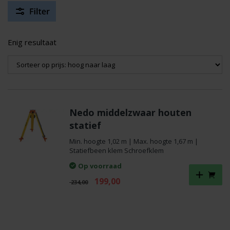
Enig resultaat
Nedo middelzwaar houten
statief
Min. hoogte 1,02 m | Max. hoogte 1,67 m |
Statiefbeen klem Schroefklem
Op voorraad
Oorspronkelijke
Huidige
199,00
234,00
prijs
prijs
was:
is:
€ 234,00.
€ 199,00.