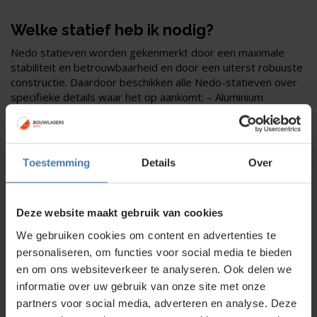
Welke statief heb ik nodig?
Nedo statieven worden gekenmerkt door een maximale
stabiliteit en betrouwbaarheid en door een uiterst robuuste
constructie. Daardoor beschikken alle Nedo-statieven over
specifieke details waar het op aankomt: – Aluminium
snelklemhendel: optimaal voor het ruwe gebruik op de bouw
– Messing scharnierpen: robuust en betrouwbaar –
Klemschroef met naar opzij wegklapbare pasloodhaak:
optimaal voor het gebruik van een optisch paslood of een
Toestemming
Details
Over
laserpaslood. Nedo statieven voor de interieurbouw zijn
uitgerust met een spreidstop die het onbedoeld wegglijden
van de poten van een statief op gladde vloeren voorkomt.
Deze website maakt gebruik van cookies
We gebruiken cookies om content en advertenties te
Bouwlasersonline.nl
personaliseren, om functies voor social media te bieden
Neem gerust contact met ons op, als er twijfel is in je
en om ons websiteverkeer te analyseren. Ook delen we
beslissing, bij het kiezen van het juiste statief. Wij helpen je
informatie over uw gebruik van onze site met onze
graag.
partners voor social media, adverteren en analyse. Deze