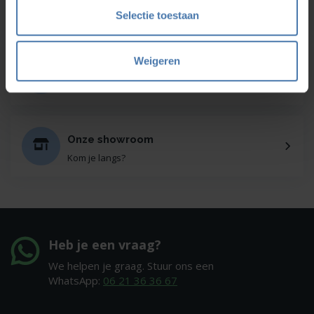
Bel Whatsapp of mail
Selectie toestaan
Weigeren
Service en kalibratie
Onze eigen service afdeling
Onze showroom
Kom je langs?
Heb je een vraag?
We helpen je graag. Stuur ons een
WhatsApp:
06 21 36 36 67