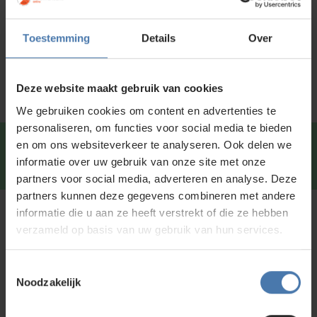
Toestemming
Details
Over
Deze website maakt gebruik van cookies
We gebruiken cookies om content en advertenties te
personaliseren, om functies voor social media te bieden
en om ons websiteverkeer te analyseren. Ook delen we
Snel en direct contact?
We beantwoorden je vragen
informatie over uw gebruik van onze site met onze
graag via
Whatsapp
.
partners voor social media, adverteren en analyse. Deze
partners kunnen deze gegevens combineren met andere
informatie die u aan ze heeft verstrekt of die ze hebben
Niet gevonden wat je zoekt?
verzameld op basis van uw gebruik van hun services.
Neem gerust contact met ons op of kom langs in onze
showroom in Nieuwegein. We denken graag met je mee en
Toestemmingsselectie
helpen je bij het vinden van de juiste bouwlaser of
Noodzakelijk
meetapparatuur. Liever zelf rondkijken in de
webshop
?
Bekijk ons uitgebreide assortiment
bouwlasers
,