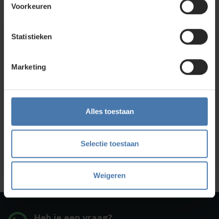
meetinstrumenten
en accessoires.
Voorkeuren
Statistieken
Direct en snel contact
Bel Whatsapp of mail
Marketing
Service en kalibratie
Onze eigen service afdeling
Alles toestaan
Selectie toestaan
Onze showroom
Kom je langs?
Weigeren
Heb je een vraag?