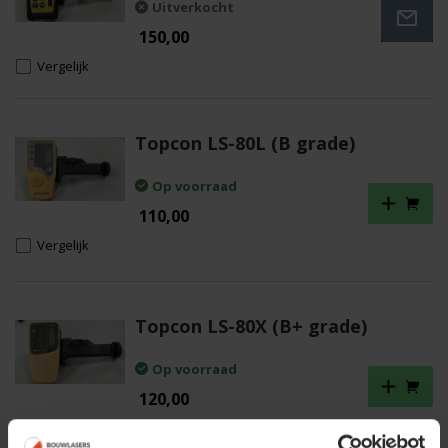
Uitverkocht
150,00
Vergelijk
Topcon LS-80L (B grade)
Op voorraad
110,00
Vergelijk
Topcon LS-80X (B+ grade)
Op voorraad
120,00
Vergelijk