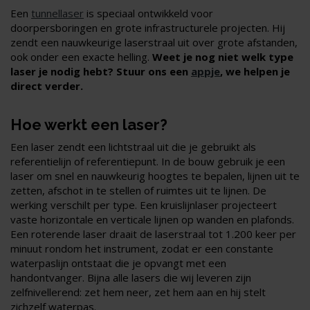
Een
tunnellaser
is speciaal ontwikkeld voor
doorpersboringen en grote infrastructurele projecten. Hij
zendt een nauwkeurige laserstraal uit over grote afstanden,
ook onder een exacte helling.
Weet je nog niet welk type
laser je nodig hebt? Stuur ons een
appje
, we helpen je
direct verder.
Hoe werkt een laser?
Een laser zendt een lichtstraal uit die je gebruikt als
referentielijn of referentiepunt. In de bouw gebruik je een
laser om snel en nauwkeurig hoogtes te bepalen, lijnen uit te
zetten, afschot in te stellen of ruimtes uit te lijnen. De
werking verschilt per type. Een kruislijnlaser projecteert
vaste horizontale en verticale lijnen op wanden en plafonds.
Een roterende laser draait de laserstraal tot 1.200 keer per
minuut rondom het instrument, zodat er een constante
waterpaslijn ontstaat die je opvangt met een
handontvanger. Bijna alle lasers die wij leveren zijn
zelfnivellerend: zet hem neer, zet hem aan en hij stelt
zichzelf waterpas.