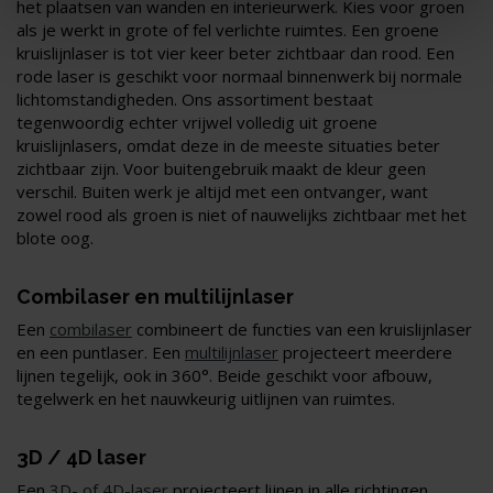
het plaatsen van wanden en interieurwerk. Kies voor groen
als je werkt in grote of fel verlichte ruimtes. Een groene
kruislijnlaser is tot vier keer beter zichtbaar dan rood. Een
rode laser is geschikt voor normaal binnenwerk bij normale
lichtomstandigheden. Ons assortiment bestaat
tegenwoordig echter vrijwel volledig uit groene
kruislijnlasers, omdat deze in de meeste situaties beter
zichtbaar zijn. Voor buitengebruik maakt de kleur geen
verschil. Buiten werk je altijd met een ontvanger, want
zowel rood als groen is niet of nauwelijks zichtbaar met het
blote oog.
Combilaser en multilijnlaser
Een
combilaser
combineert de functies van een kruislijnlaser
en een puntlaser. Een
multilijnlaser
projecteert meerdere
lijnen tegelijk, ook in 360°. Beide geschikt voor afbouw,
tegelwerk en het nauwkeurig uitlijnen van ruimtes.
3D / 4D laser
Een
3D- of 4D-laser
projecteert lijnen in alle richtingen