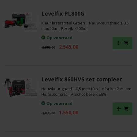
Levelfix PL800G
Kleur laserstraal Groen | Nauwkeurigheid ± 0,5
mm/10m | Bereik >200m
Op voorraad
Oorspronkelijke
Huidige
2.545,00
2.895,00
prijs
prijs
was:
is:
€ 2.895,00.
€ 2.545,00.
Levelfix 860HVS set compleet
Nauwkeurigheid ± 0,5 mm/10m | Afschot 2 Assen
Halfautomaat | Afschot bereik ±8%
Op voorraad
Oorspronkelijke
Huidige
1.550,00
1.875,00
prijs
prijs
was:
is:
€ 1.875,00.
€ 1.550,00.