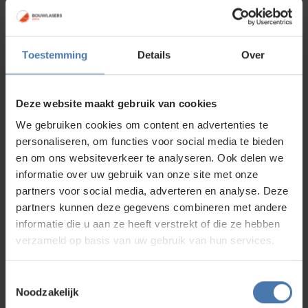
_Levelfix 650HV set
Kleur laserstraal rood | Nauwkeurigheid ± 0,5
mm/10m | Bereik met ontvanger 300m
Toestemming
Details
Over
Op voorraad
795,00
Deze website maakt gebruik van cookies
We gebruiken cookies om content en advertenties te
personaliseren, om functies voor social media te bieden
_Levelfix 650H set
en om ons websiteverkeer te analyseren. Ook delen we
informatie over uw gebruik van onze site met onze
Nauwkeurigheid ± 0,5 mm/10m | Bereik met
partners voor social media, adverteren en analyse. Deze
ontvanger 300m | Gebruiksduur 55 uur
partners kunnen deze gegevens combineren met andere
Op voorraad
informatie die u aan ze heeft verstrekt of die ze hebben
795,00
verzameld op basis van uw gebruik van hun services.
Toestemmingsselectie
Noodzakelijk