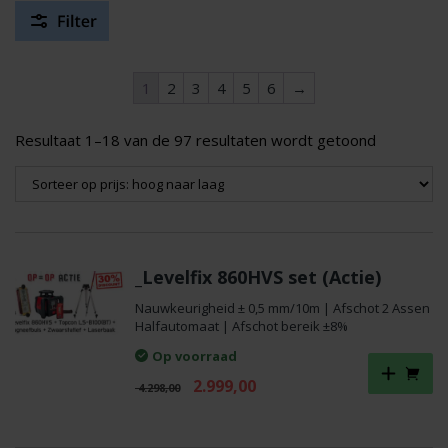
1
2
3
4
5
6
→
Gesortee
Resultaat 1–18 van de 97 resultaten wordt getoond
op
prijs:
hoog
naar
laag
_Levelfix 860HVS set (Actie)
Nauwkeurigheid ± 0,5 mm/10m | Afschot 2 Assen
Halfautomaat | Afschot bereik ±8%
Op voorraad
Oorspronkelijke
Huidige
2.999,00
4.298,00
prijs
prijs
was:
is:
€ 4.298,00.
€ 2.999,00.