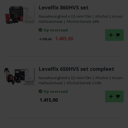
Levelfix 860HVS set
Nauwkeurigheid ± 0,5 mm/10m | Afschot 2 Assen
Halfautomaat | Afschot bereik ±8%
Op voorraad
Oorspronkelijke
Huidige
1.485,00
1.795,00
prijs
prijs
was:
is:
€ 1.795,00.
€ 1.485,00.
Levelfix 650HVS set compleet
Nauwkeurigheid ± 0,5 mm/10m | Afschot 2 Assen
Halfautomaat | Afschot bereik ±10%
Op voorraad
1.415,00