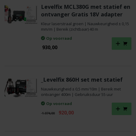
Levelfix MCL380G met statief en
ontvanger Gratis 18V adapter
Kleur laserstraal groen | Nauwkeurigheid ± 0,15
mm/m | Bereik (zichtbaar) 40 m
Op voorraad
930,00
_Levelfix 860H set met statief
Nauwkeurigheid ± 0,5 mm/10m | Bereik met
ontvanger 400m | Gebruiksduur 55 uur
Op voorraad
Oorspronkelijke
Huidige
920,00
1.074,00
prijs
prijs
was:
is:
€ 1.074,00.
€ 920,00.