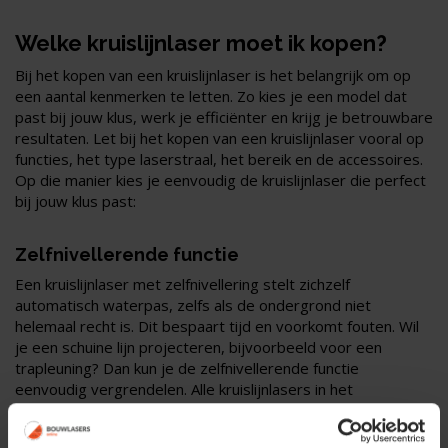
Welke kruislijnlaser moet ik kopen?
Bij het kopen van een kruislijnlaser is het belangrijk om op
een aantal kenmerken te letten. Zo kies je een model dat
past bij jouw klus, werk je efficiënter en krijg je betrouwbare
resultaten. Let bij het kopen van een kruislijnlaser vooral op
functies, het type laserstraal, het bereik en de accessoires.
Op die manier kies je eenvoudig de kruislijnlaser die perfect
bij jouw klus past:
Zelfnivellerende functie
Een kruislijnlaser met zelfnivellering stelt zichzelf
automatisch waterpas, zelfs als de ondergrond niet
helemaal recht is. Dit bespaart tijd en voorkomt fouten. Wil
je een schuine lijn projecteren, bijvoorbeeld voor een
trapleuning? Dan kun je de zelfnivellerende functie
eenvoudig vergrendelen. Alle kruislijnlasers in het
assortiment van Bouwlasersonline zijn zelfnivellerend.