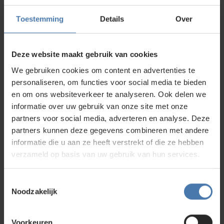
Type laserstraal: rood of groen
Toestemming
Details
Over
Een rode laser is vaak voldoende voor klussen onder
zwakke/normale lichtomstandigheden en zijn doorgaans iets
voordeliger. Een groene kruislijnlaser daarentegen is tot wel
vier keer beter zichtbaar dan een rode laser. Dit maakt
Deze website maakt gebruik van cookies
groene laserlijnen de beste keuze voor grotere ruimtes en
We gebruiken cookies om content en advertenties te
werken bij fel verlichte ruimtes. Voor buitengebruik, maakt
personaliseren, om functies voor social media te bieden
groen of rood niet uit, je zult altijd met een ontvanger
en om ons websiteverkeer te analyseren. Ook delen we
moeten werken, tenzij je 's avonds in het donker werkt.
informatie over uw gebruik van onze site met onze
partners voor social media, adverteren en analyse. Deze
Bereik en zichtbaarheid
partners kunnen deze gegevens combineren met andere
Het is belangrijk dat je kruislijnlaser op grotere afstand nog
informatie die u aan ze heeft verstrekt of die ze hebben
nauwkeurig is en de lijnen goed zichtbaar blijven. Voor lange
verzameld op basis van uw gebruik van hun services.
afstanden kies je bij voorkeur een model met groot bereik
en de mogelijkheid om met een ontvanger te werken.
Toestemmingsselectie
Noodzakelijk
Nauwkeurigheid
Een goede kruislijnlaser heeft slechts een minimale afwijking,
vaak tussen de ± 0,2 en ± 0,3 mm per meter. Zeker bij
Voorkeuren