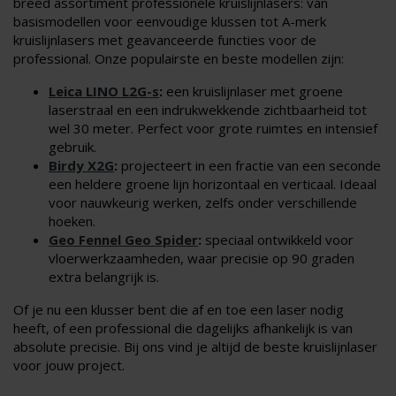
breed assortiment professionele kruislijnlasers: van
basismodellen voor eenvoudige klussen tot A-merk
kruislijnlasers met geavanceerde functies voor de
professional. Onze populairste en beste modellen zijn:
Leica LINO L2G-s
:
een kruislijnlaser met groene
laserstraal en een indrukwekkende zichtbaarheid tot
wel 30 meter. Perfect voor grote ruimtes en intensief
gebruik.
Birdy X2G
:
projecteert in een fractie van een seconde
een heldere groene lijn horizontaal en verticaal. Ideaal
voor nauwkeurig werken, zelfs onder verschillende
hoeken.
Geo Fennel Geo Spider
:
speciaal ontwikkeld voor
vloerwerkzaamheden, waar precisie op 90 graden
extra belangrijk is.
Of je nu een klusser bent die af en toe een laser nodig
heeft, of een professional die dagelijks afhankelijk is van
absolute precisie. Bij ons vind je altijd de beste kruislijnlaser
voor jouw project.